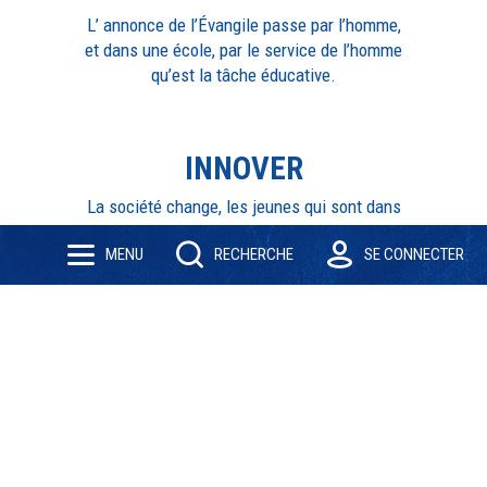
L’ annonce de l’Évangile passe par l’homme,
et dans une école, par le service de l’homme
qu’est la tâche éducative.
INNOVER
La société change, les jeunes qui sont dans
nos écoles sont les premiers concernés par
MENU
RECHERCHE
SE CONNECTER
ce changement. Et pour leur avenir - humain
et professionnel - [...]
INVESTIR
La Fondation Victor Dillard est très active
dans le domaine de l'immobilier. Il s'agit
d'investir sans cesse pour permettre aux