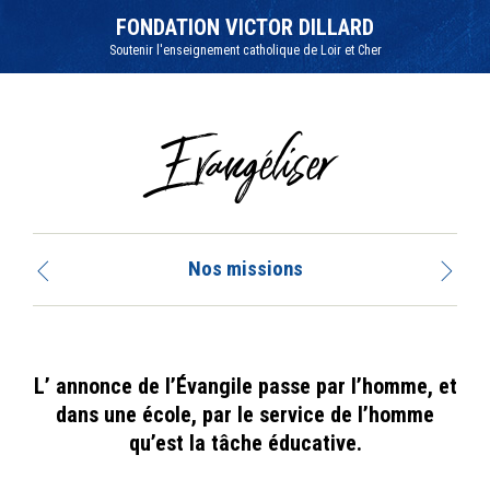
Aller
Outils
au
personnels
FONDATION VICTOR DILLARD
contenu.
|
Soutenir l'enseignement catholique de Loir et Cher
Aller
à
la
navigation
Evangéliser
Nos missions
L’ annonce de l’Évangile passe par l’homme, et
dans une école, par le service de l’homme
qu’est la tâche éducative.