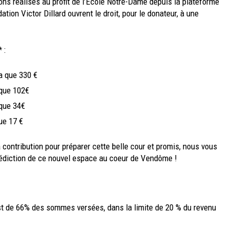
dons réalisés au profit de l’École Notre-Dame depuis la plateforme
ation Victor Dillard ouvrent le droit, pour le donateur, à une
 :
a que 330 €
 que 102€
 que 34€
ue 17 €
à contribution pour préparer cette belle cour et promis, nous vous
énédiction de ce nouvel espace au coeur de Vendôme !
 est de 66% des sommes versées, dans la limite de 20 % du revenu