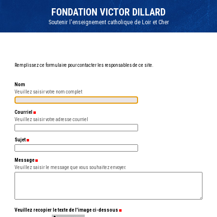
Aller
Outils
au
personnels
FONDATION VICTOR DILLARD
contenu.
|
Soutenir l'enseignement catholique de Loir et Cher
Aller
à
la
navigation
Remplissez ce formulaire pour contacter les responsables de ce site.
Nom
Veuillez saisir votre nom complet
Courriel
(Requis)
Veuillez saisir votre adresse courriel
Sujet
(Requis)
Message
(Requis)
Veuillez saisir le message que vous souhaitez envoyer.
Veuillez recopier le texte de l'image ci-dessous
(Requis)