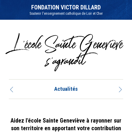
Aller
Outils
au
personnels
FONDATION VICTOR DILLARD
contenu.
|
Soutenir l'enseignement catholique de Loir et Cher
Aller
à
la
navigation
L'école Sainte Geneviève
s'agrandit
Actualités
Aidez l'école Sainte Geneviève à rayonner sur
son territoire en apportant votre contribution