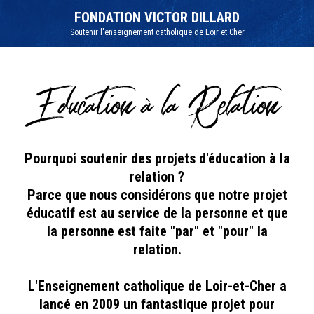
Aller
Outils
au
personnels
FONDATION VICTOR DILLARD
contenu.
|
Soutenir l'enseignement catholique de Loir et Cher
Aller
à
la
navigation
Education à la Relation
Pourquoi soutenir des projets d'éducation à la
relation ?
Parce que nous considérons que notre projet
éducatif est au service de la personne et que
la personne est faite "par" et "pour" la
relation.
L'Enseignement catholique de Loir-et-Cher a
lancé en 2009 un fantastique projet pour