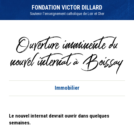
Aller
Outils
au
personnels
FONDATION VICTOR DILLARD
contenu.
|
Soutenir l'enseignement catholique de Loir et Cher
Aller
à
la
navigation
Ouverture imminente du
nouvel internat à Boissay
Immobilier
Le nouvel internat devrait ouvrir dans quelques
semaines.