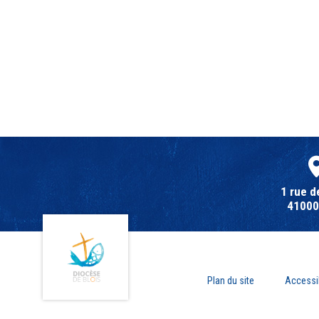
1 rue d
41000 
Plan du site
Accessib