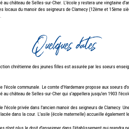
é au château de Selles-sur-Cher. L'école y restera une vingtaine d'
 les locaux du manoir des seigneurs de Clamecy (12ème et 15ème sièc
.
Quelques dates
ction chrétienne des jeunes filles est assurée par les soeurs ensei
de l'école communale. Le comte d'Hardemare propose aux soeurs d'o
é au château de Selles-sur-Cher qui s'appellera jusqu'en 1903 l'éco
de l'école privée dans l'ancien manoir des seigneurs de Clamecy. Une
lacée dans la cour. L'asile (école maternelle) accueille également l
es n'ont plus le droit d'enseigner dans l'établissement qui prendra 