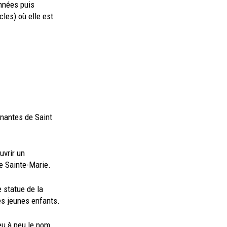
années puis
les) où elle est
gnantes de Saint
uvrir un
le Sainte-Marie.
 statue de la
es jeunes enfants.
peu à peu le nom