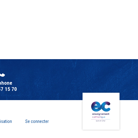
phone
57 15 70
isation
Se connecter