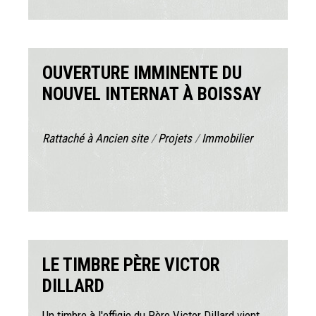
OUVERTURE IMMINENTE DU
NOUVEL INTERNAT À BOISSAY
Rattaché à
Ancien site
/
Projets
/
Immobilier
LE TIMBRE PÈRE VICTOR
DILLARD
Un timbre à l'effigie du Père Victor Dillard vient