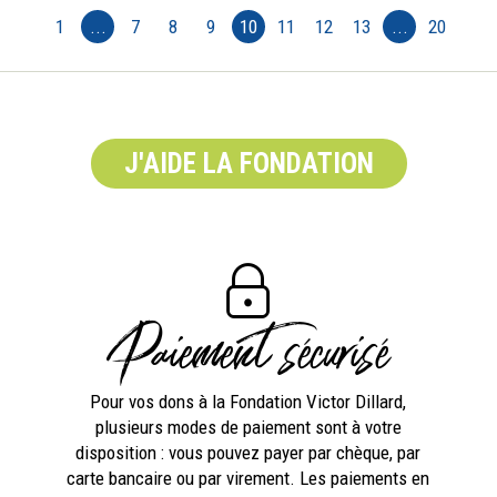
1
...
7
8
9
10
11
12
13
...
20
J'AIDE LA FONDATION
Paiement sécurisé
Pour vos dons à la Fondation Victor Dillard,
plusieurs modes de paiement sont à votre
disposition : vous pouvez payer par chèque, par
carte bancaire ou par virement. Les paiements en