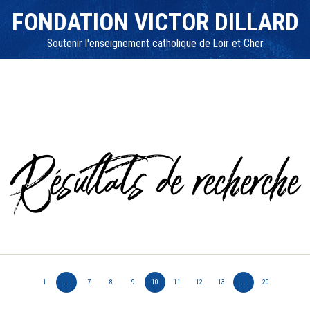
FONDATION VICTOR DILLARD
Soutenir l'enseignement catholique de Loir et Cher
Résultats de recherche
1
...
7
8
9
10
11
12
13
...
20