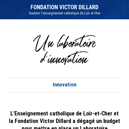
Aller
Outils
au
personnels
FONDATION VICTOR DILLARD
contenu.
|
Soutenir l'enseignement catholique de Loir et Cher
Aller
à
la
navigation
Un laboratoire
d'innovation
Innovation
L'Enseignement catholique de Loir-et-Cher et
la Fondation Victor Dillard a dégagé un budget
pour mettre en place un Laboratoire